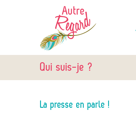
Aller
Skip
au
to
contenu
content
Qui suis-je ?
La presse en parle !