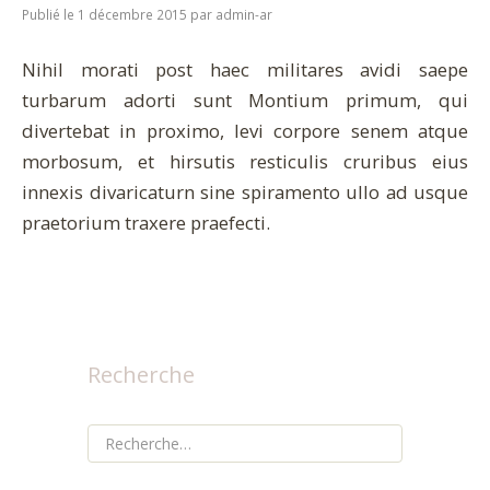
Publié le 1 décembre 2015
par
admin-ar
Nihil morati post haec militares avidi saepe
turbarum adorti sunt Montium primum, qui
divertebat in proximo, levi corpore senem atque
morbosum, et hirsutis resticulis cruribus eius
innexis divaricaturn sine spiramento ullo ad usque
praetorium traxere praefecti.
Recherche
Rechercher :