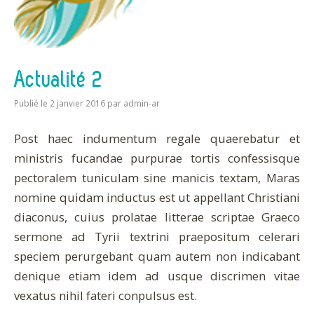
Actualité 2
Publié le 2 janvier 2016
par
admin-ar
Post haec indumentum regale quaerebatur et
ministris fucandae purpurae tortis confessisque
pectoralem tuniculam sine manicis textam, Maras
nomine quidam inductus est ut appellant Christiani
diaconus, cuius prolatae litterae scriptae Graeco
sermone ad Tyrii textrini praepositum celerari
speciem perurgebant quam autem non indicabant
denique etiam idem ad usque discrimen vitae
vexatus nihil fateri conpulsus est.