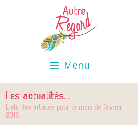
Aller
Skip
au
to
contenu
content
Menu
Les actualités...
Liste des articles pour le mois de
février
2016